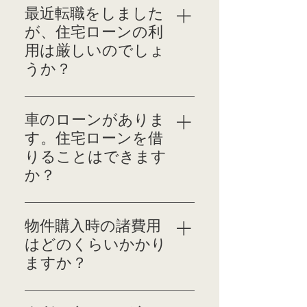
上限は35％くらいまで
準は異なりますが、原則
最近転職をしました
可能となります。 物件
1年以上の継続した勤務
が、住宅ローンの利
の購入価格は年収の5倍
が必要です。 ただし、
用は厳しいのでしょ
程度が妥当とされてい
見込年収という形で審査
うか？
ますが、自己資金や贈与
する場合もありますの
などで頭金が多くある
で、勤続年数の短い方も
金融機関によって審査の
方は、年収の5倍以上の
ご相談下さいませ。
基準は異なりますが、原
物件でも十分購入可能だ
車のローンがありま
則1年以上の継続した勤
といえます。 どちらが
す。住宅ローンを借
務が必要です。 それよ
お客様のライフスタイ
りることはできます
り短い場合でも借りら
ルにより合うのかが重
か？
れる場合もありますの
要になりますので、ま
で、ご相談くださいま
ずはご相談くださいま
車などのローンがある
せ。 金融機関に事前相
せ。お客様のライフス
場合、そのローンの毎月
物件購入時の諸費用
談を行うことも可能で
タイルに合わせたご提
の返済額を考慮に入れ
はどのくらいかかり
ございます。
案をさせていただきま
て、住宅ローンの月々の
ますか？
す。
支払いが可能かどうか
の審査が行なわれま
売買代金以外にかかる諸
す。 車などのローンが