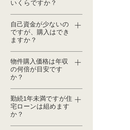
ていただいておりま
いくらですか？
す。
売買物件の価格によって
変動いたします。仲介手
自己資金が少ないの
数料は次の通りでござ
ですが、購入はでき
います。 200万円以下の
ますか？
場合 取引物件価格（税
抜）×5％+消費税
最低でも準備したい自己
（10%） 200万円超〜
資金は、物件の購入に充
物件購入価格は年収
400万円以下の場合 取
当する頭金と諸費用の合
の何倍が目安です
引物件価格（税抜）×
計です。 住宅ローンは
か？
4％+2万円+消費税
物件価格の80％〜90％程
（10%） 400万円超の場
度が融資額の上限です
購入する物件の価格は、
合 取引物件価格（税
が、金融機関によって
返済比率（年収に対して
勤続1年未満ですが住
抜）×3％+6万円+消費税
は、100％のローンや諸
1年間に返済する金額の
（10％）
宅ローンは組めます
費用ローン等の利用がで
比率）で決まります。一
か？
きる場合もあります。
般的には年収の25％が目
お気軽にご相談くださ
安とされていますが、
金融機関により審査の基
いませ。