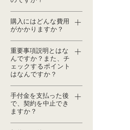
の条件が厳しくなりま
ること、また繰上げ返済
す。
す。
手数料が不要であるなど
契約とは （1）目的物件
の特徴があります。
の特定、売買代金、支払
購入にはどんな費用
い条件、所有権移転登記
がかかりますか？
申請、引渡等の契約内容
について、売買当事者間
購入物件価格以外に以下
で合意が成立したこと
の費用が必要になりま
重要事項説明とはな
を指します。 （2）合意
す。 （現金で購入する
んですか？また、チ
した内容について書面
場合はローン関係の費用
ェックするポイント
（売買契約書）にし、当
は必要ありません） 住
はなんですか？
該書面に当事者及び媒介
宅ローン ●ローン保証料
業者並びに宅地建物取引
連帯保証人を付ける代
宅建業者は買主に対し、
主任士の署（記）名押印
わりに保証会社に支払い
宅建業者は定められた項
手付金を支払った後
を行います。 （3）その
ます。 ●事務手数料 ロ
目について、 （1）記載
書面を売買当事者それぞ
で、契約を中止でき
ーン申込に必要になりま
した書面を交付する、
れに交付します。 契約
ますか？
す。 ●収入印紙 ローン
（2）口頭で説明する、
書で取り決める主な事項
契約書に貼付する印紙で
という説明を、宅地建物
（1）売買の目的物及び
一定期間内であれば、売
す。 ●生命保険料 不測
取引主任士からさせなけ