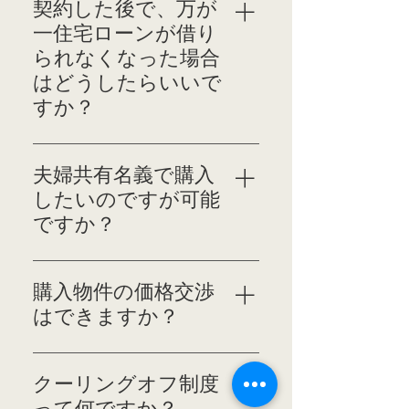
売買代金 （2）手付金
主に支払った手付金を放
の事態に備え団体信用生
契約した後で、万が
ればなりません。 これ
（3）売買代金の支払時
棄することによって契
命保険に加入いたしま
一住宅ローンが借り
は、契約を行う前に行わ
期、方法等 （4）売買対
約を解除することがで
す。 （通常は住宅ロ
られなくなった場合
なければなりません。
象面積等 （5）境界の明
きます。 一定期間と
ーンに付帯します） 登
はどうしたらいいで
説明項目は主に以下の通
示 （6）所有権の移転時
は、契約から残金決済ま
記費用 ●保存登記 未登
りです。 I 対象となる
すか？
期 （7）引渡し （8）抵
での期間に応じて異な
記の建物を登記します。
宅地又は建物に直接関係
当権の抹消 （9）所有権
り、その期間の半分位が
（新築等の場合） ●抵当
ご契約後、一定の期間内
する事項 登記簿に記載
移転登記等 （10）引渡
一般的ですが、実際の期
権設定 ご購入された
に住宅ローンの融資の承
された事項 都市計画
夫婦共有名義で購入
完了前の滅失・毀損等
日については、契約締結
物件を担保するための費
認が得られない場合に
法、建築基準法等の法令
したいのですが可能
（危険負担について）
時に買主と売主とが協議
用です。 ●司法書士報酬
は、契約を解除すること
に基づく制限の概要 私
（11）物件状況等報告書
のうえ決定します。
ですか？
登記を委任する司法書
ができます。 この場合
道の負担に関する事項
（12）契約不適合責任
（この期間を手付け解除
士への報酬です。 ●抵当
は、売主に支払った手付
飲料水・電気およびガス
ご夫婦でそれぞれの手
（13）設備の引渡し
期日といいます） 一定
権設定登記料 ご購入
金は返金されます。
の供給施設・排水施設の
持ちの資金を出すケース
（14）手付解除 （15）
期間経過後は、契約を解
購入物件の価格交渉
された物件を担保する
整備状況 未完成物件の
では、共有名義にする必
契約違反による解除、違
除するには違約金を支払
ための費用です。 その
はできますか？
場合にあっては、宅地造
要があります。 逆に、
約金 （16）融資利用の
う必要があります。違約
他 ●土地家屋調査士報酬
成または建物建築工事完
それぞれが資金を出し
特約 （17）印紙の負担
金は物件価格の10%〜
価格も含めた契約条件は
未登記の建物を表示登
了時における形状、構造
たにもかかわらず、名
区分 （18）管轄裁判所
20％相当額となりま
売主様と買主様との間
記します。（新築の場
クーリングオフ制度
など 当該建物が土砂災
義が一方の場合は、贈与
に関する合意 （19）規
す。
で、調整を行います。
合） ●火災保険料 通常
って何ですか？