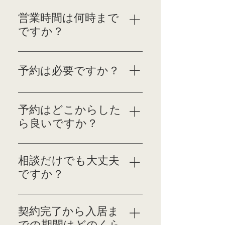
営業時間は何時まで
ですか？
営業時間は10:00から
18:00です。定休日は水
予約は必要ですか？
曜日となります。
ご予約がなくても大丈夫
です。ご予約をいただ
予約はどこからした
けますとスムーズにご
ら良いですか？
案内することが可能で
ございます。
お電話（042-972-7800）
もしくはHPのフォーム
相談だけでも大丈夫
よりご予約ください。
ですか？
もちろんでございま
す。皆様のお役に立つた
契約完了から入居ま
めに、ローンのことか
での期間はどのくら