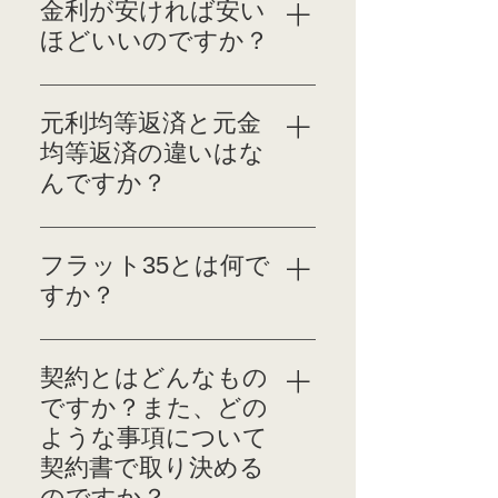
費用としては、印紙税、
金利が安ければ安い
多い場合には、住宅ロー
登録免許税、不動産取得
ほどいいのですか？
ンの借入額に影響が出て
税等の税金や、ローンを
きます。
利用する場合の事務手数
金利が低いということ
料、保証料、保険料など
だけで判断することは
元利均等返済と元金
があります。 その他、
よくありません。 金利
均等返済の違いはな
新築・中古物件ともに仲
が低くても、その他の
んですか？
介手数料がかかります。
費用として保証料や手数
一般的に売買代金の
料が割高であることが
「元利均等返済」は毎月
6％〜9％ほどかかりま
あります。 金利には全
のご返済金額（元金+利
フラット35とは何で
すので、予め準備が必要
期間固定型・固定期間選
息）が一定で返済計画が
すか？
です。 ほかにも引越し
択型・変動型の3タイプ
立てやすい返済方法のこ
代等も見込んだ準備が必
があります。 どの金利
とです。 それに対し
民間金融機関と住宅金融
要となります。
プランが自分の収入や
て、「元金均等返済」は
支援機構の提携による、
契約とはどんなもの
ライフスタイル、人生
毎月のご返済する元金が
長期固定金利の住宅ロー
ですか？また、どの
設計に合っているの
一定ですが、元利均等返
ンです。 返済期間が
か、総合的なコストを考
ような事項について
済よりも当初のご返済額
20〜35年と長期である
えた上での借り入れを
契約書で取り決める
が多く、必要な月収金額
こと、保証料が不要であ
考える必要がありま
のですか？