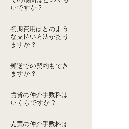
ら地域のことまで、さ
いですか？
まざまな知識を揃えて
おります。お気軽にご
物件により多少異なりま
相談くださいませ。
すので、お気軽にご相談
初期費用はどのよう
くださいませ。
な支払い方法があり
ますか？
初期費用のお支払いは現
金のみとなっておりま
郵送での契約もでき
す。
ますか？
一部ご対応させていた
だいております。お気
賃貸の仲介手数料は
軽にご相談くださいま
いくらですか？
せ。
当社では賃料1ヶ月分+消
費税を仲介手数料とさせ
売買の仲介手数料は